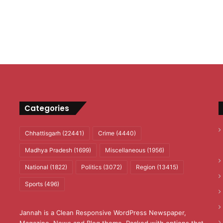
Categories
Chhattisgarh
(22441)
Crime
(4440)
Madhya Pradesh
(1699)
Miscellaneous
(1956)
National
(1822)
Politics
(3072)
Region
(13415)
Sports
(496)
Jannah is a Clean Responsive WordPress Newspaper,
Magazine, News and Blog theme. Packed with options that