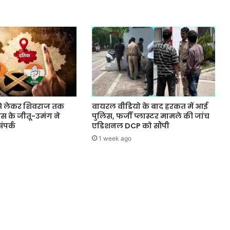
े लेकर शिवराज तक
वायरल वीडियो के बाद हरकत में आई
्रेस के जीतू-उमंग ने
पुलिस, फर्जी प्लास्टर मामले की जांच
ंपर्क
एडिशनल DCP को सौंपी
1 week ago