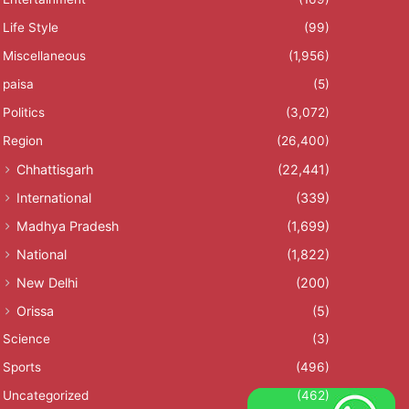
Life Style
(99)
Miscellaneous
(1,956)
paisa
(5)
Politics
(3,072)
Region
(26,400)
Chhattisgarh
(22,441)
International
(339)
Madhya Pradesh
(1,699)
National
(1,822)
New Delhi
(200)
Orissa
(5)
Science
(3)
Sports
(496)
Uncategorized
(462)