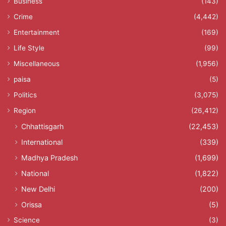
Business
(143)
Crime
(4,442)
Entertainment
(169)
Life Style
(99)
Miscellaneous
(1,956)
paisa
(5)
Politics
(3,075)
Region
(26,412)
Chhattisgarh
(22,453)
International
(339)
Madhya Pradesh
(1,699)
National
(1,822)
New Delhi
(200)
Orissa
(5)
Science
(3)