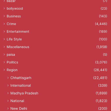
bazar
(7)
bollywood
(23)
Business
(143)
Crime
(4,446)
Entertainment
(169)
Life Style
(100)
Miscellaneous
(1,958)
paisa
(5)
Politics
(3,076)
Region
(26,441)
Chhattisgarh
(22,481)
International
(339)
Madhya Pradesh
(1,699)
National
(1,823)
New Delhi
(200)