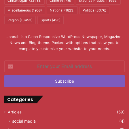
Chhattisgarh
(22481)
Crime
(4446)
Madhya Pradesh
(1699)
Miscellaneous
(1958)
National
(1823)
Politics
(3076)
Region
(13453)
Sports
(496)
Jannah is a Clean Responsive WordPress Newspaper, Magazine,
News and Blog theme. Packed with options that allow you to
completely customize your website to your needs.
Enter
your
Email
address
Categories
Articles
(59)
social media
(4)