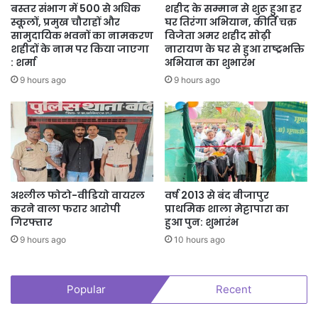
बस्तर संभाग में 500 से अधिक
शहीद के सम्मान से शुरू हुआ हर
शुरू नहीं हुआ) का आंकड़ा शून्य है। इसका साफ मतलब है कि मैदानी स्तर पर
स्कूलों, प्रमुख चौराहों और
घर तिरंगा अभियान, कीर्ति चक्र
प्रशासनिक अमला पूरी तरह सक्रिय है। कबीरधाम के महज 1 ब्लॉक को छोड़कर
सामुदायिक भवनों का नामकरण
विजेता अमर शहीद सोढ़ी
हर जगह काम शुरू हो चुका है। वरिष्ठ अधिकारियों का कहना है कि बचे हुए प्रगति
शहीदों के नाम पर किया जाएगा
नारायण के घर से हुआ राष्ट्रभक्ति
: शर्मा
अभियान का शुभारंभ
पर कार्यों को भी जल्द से जल्द पूरा करने के लिए नगर निगम आयुक्तों और जिला
9 hours ago
9 hours ago
कलेक्टर्स को विशेष नोडल अधिकारी तैनात करने के निर्देश दिए गए हैं।
अश्लील फोटो-वीडियो वायरल
वर्ष 2013 से बंद बीजापुर
करने वाला फरार आरोपी
प्राथमिक शाला मेट्टापारा का
गिरफ्तार
हुआ पुन: शुभारंभ
9 hours ago
10 hours ago
Popular
Recent