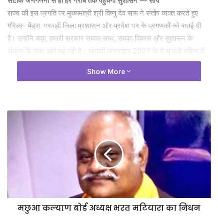
सटीक जनगणना से ही हर गरीब तक पहुंचेगा सुशासन — साय
राज्य की इस प्रगति पर मुख्यमंत्री श्री विष्णु देव साय ने संतोष व्यक्त करते हुए
गौरेला- पेंड्रा-मरवाही जिला प्रशासन और प्रदेश भर के प्रगणकों को बधाई दी
है। उन्होंने कहा, हमारी सरकार सबका साथ, सबका विकास और सुशासन के
संकल्प के साथ आगे बढ़ रही है। आगामी जनगणना 2027 के ये आंकड़े भविष्य में
छत्तीसगढ़ के विकास, जनकल्याणकारी योजनाओं और नीति निर्धारण की मजबूत
Show More
बुनियाद बनेंगे। डिजिटल तकनीकों का उपयोग कर समय-सीमा में कार्य पूर्ण करना
सराहनीय है। जिन बड़े शहरों या नगर निगमों में गति धीमी है, वहां के अधिकारी
मैदानी मॉनिटरिंग बढ़ाएं और जल्द से जल्द इस राष्ट्रीय महत्व के कार्य को गति दें।
गौरेला-पेंड्रा-मरवाही ने मारी बाजी, कई जिले शत-प्रतिशत के करीब
राज्य स्तर पर जिलों के प्रदर्शन को देखा जाए तो आदिवासी बहुल गौरेला-पेंड्रा-
मरवाही जिला सूची में शीर्ष पर है, जिसने अपने सभी 528 मकान सूचीकरण ब्लॉकों
का कार्य 100 प्रतिशत पूरा कर लिया है। इसके बाद जशपुर (99.87 प्रतिशत)
और मोहला- मानपुर-अंबागढ़ चौकी (99.84 प्रतिशत) जिले भी पूर्णता के बेहद
करीब हैं। इसके अलावा बेमेतरा (97.8 प्रतिशत) और मुंगेली (96.52 प्रतिशत)
जिलों में भी काम लगभग खत्म होने की कगार पर है।
कलेक्टर की रणनीति आई काम
मछुआ कल्याण बोर्ड अध्यक्ष भरत मटियारा का निधन
जीपीएमजिले के इस शानदार प्रदर्शन और शून्य पेंडेंसी के मॉडल पर कलेक्टर डॉ.