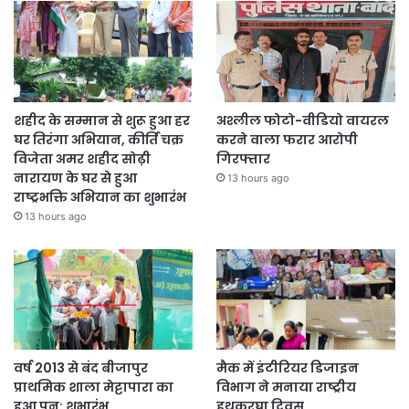
शहीद के सम्मान से शुरू हुआ हर
अश्लील फोटो-वीडियो वायरल
घर तिरंगा अभियान, कीर्ति चक्र
करने वाला फरार आरोपी
विजेता अमर शहीद सोढ़ी
गिरफ्तार
नारायण के घर से हुआ
13 hours ago
राष्ट्रभक्ति अभियान का शुभारंभ
13 hours ago
वर्ष 2013 से बंद बीजापुर
मैक में इंटीरियर डिजाइन
प्राथमिक शाला मेट्टापारा का
विभाग ने मनाया राष्ट्रीय
हुआ पुन: शुभारंभ
हथकरघा दिवस