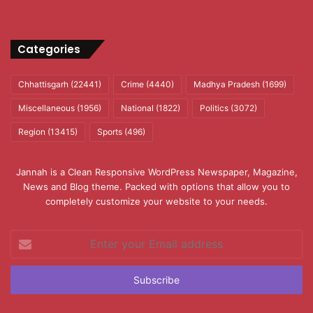
Categories
Chhattisgarh
(22441)
Crime
(4440)
Madhya Pradesh
(1699)
Miscellaneous
(1956)
National
(1822)
Politics
(3072)
Region
(13415)
Sports
(496)
Jannah is a Clean Responsive WordPress Newspaper, Magazine,
News and Blog theme. Packed with options that allow you to
completely customize your website to your needs.
Enter
your
Email
address