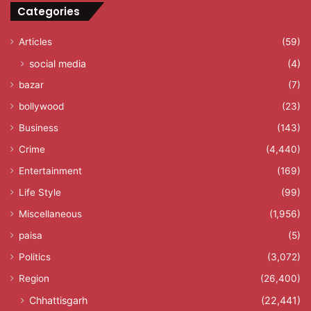
Categories
Articles
(59)
social media
(4)
bazar
(7)
bollywood
(23)
Business
(143)
Crime
(4,440)
Entertainment
(169)
Life Style
(99)
Miscellaneous
(1,956)
paisa
(5)
Politics
(3,072)
Region
(26,400)
Chhattisgarh
(22,441)