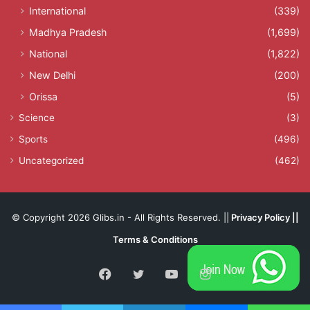
International
(339)
Madhya Pradesh
(1,699)
National
(1,822)
New Delhi
(200)
Orissa
(5)
Science
(3)
Sports
(496)
Uncategorized
(462)
© Copyright 2026 Glibs.in - All Rights Reserved. ||
Privacy Policy
||
Terms & Conditions
Facebook
Twitter
YouTube
Instagram