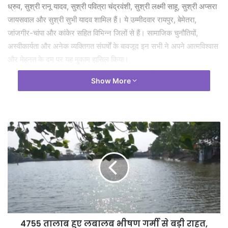
ध्रुव, सुश्री रानू यादव, सुश्री पवित्रा चंद्रवंशी, सुश्री लक्ष्मी साहू, सुश्री अप्सरा
जायसवाल और सुश्री सुभी यादव शामिल हैं। ये उम्मीदवार रायपुर, बेमेतरा,
जांजगीर-चांपा और कांकेर सहित विभिन्न जिलों से हैं। सामाजिक चुनौतियों,
अस्वीकार्यता और अनेक व्यक्तिगत संघर्षों के बावजूद इन सभी ने अपने आत्मविश्वास
और मेहनत के दम पर यह मुकाम हासिल किया।
यह उपलब्धि केवल रोजगार प्राप्ति तक सीमित नहीं है, बल्कि समाज में ट्रांसजेंडर
Show More
समुदाय की बढ़ती भागीदारी, सम्मान और स्वीकार्यता का सशक्त संदेश भी देती है।
पुलिस विभाग जैसे जिम्मेदार क्षेत्र में उनकी नियुक्ति राज्य में समान अवसर आधारित
शासन व्यवस्था को और मजबूत करेगी।इस सफलता में समाज कल्याण विभाग,
छत्तीसगढ़ शासन की महत्वपूर्ण भूमिका रही। विभाग द्वारा उम्मीदवारों को प्रशिक्षण,
आवागमन सुविधा तथा अन्य आवश्यक व्यवस्थाएं उपलब्ध कराई गईं, जिससे उन्हें
भर्ती प्रक्रिया की तैयारी में निरंतर सहयोग मिला।
मुख्यमंत्री श्री विष्णुदेव साय के नेतृत्व में राज्य सरकार समाज के प्रत्येक वर्ग को
मुख्यधारा से जोडऩे के लिए लगातार प्रयास कर रही है। ट्रांसजेंडर समुदाय को
शिक्षा, कौशल विकास, रोजगार और सम्मानजनक अवसर उपलब्ध कराने की दिशा
में यह चयन एक प्रेरणादायी कदम माना जा रहा है। यह सफलता आने वाले समय में
अनेक ट्रांसजेंडर युवाओं के लिए प्रेरणा बनेगी और यह संदेश देगी कि प्रतिभा,
4755 तालाब हुए लबालब भीषण गर्मी से बड़ी राहत,