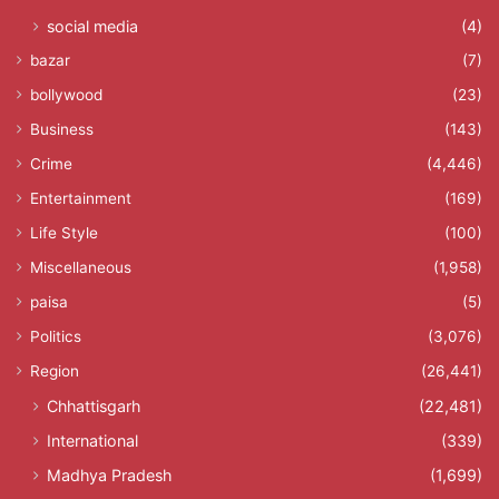
social media
(4)
bazar
(7)
bollywood
(23)
Business
(143)
Crime
(4,446)
Entertainment
(169)
Life Style
(100)
Miscellaneous
(1,958)
paisa
(5)
Politics
(3,076)
Region
(26,441)
Chhattisgarh
(22,481)
International
(339)
Madhya Pradesh
(1,699)