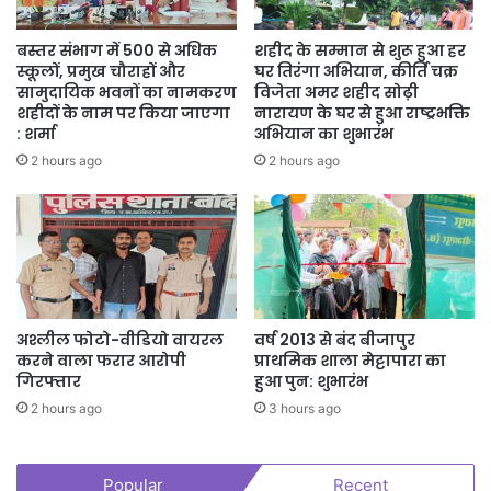
बस्तर संभाग में 500 से अधिक
शहीद के सम्मान से शुरू हुआ हर
स्कूलों, प्रमुख चौराहों और
घर तिरंगा अभियान, कीर्ति चक्र
सामुदायिक भवनों का नामकरण
विजेता अमर शहीद सोढ़ी
शहीदों के नाम पर किया जाएगा
नारायण के घर से हुआ राष्ट्रभक्ति
: शर्मा
अभियान का शुभारंभ
2 hours ago
2 hours ago
अश्लील फोटो-वीडियो वायरल
वर्ष 2013 से बंद बीजापुर
करने वाला फरार आरोपी
प्राथमिक शाला मेट्टापारा का
गिरफ्तार
हुआ पुन: शुभारंभ
2 hours ago
3 hours ago
Popular
Recent