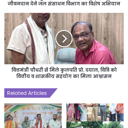
परिश्रम और अवसर मिल जाएं तो कोई भी सपना असंभव नहीं होता।
जीवनदान देने जल संसाधन विभाग का विशेष अभियान
वित्तमंत्री चौधरी से मिले कुलपति प्रो. दयाल, विवि को
वित्तीय व शासकीय सहयोग का मिला आश्वासन
Related Articles