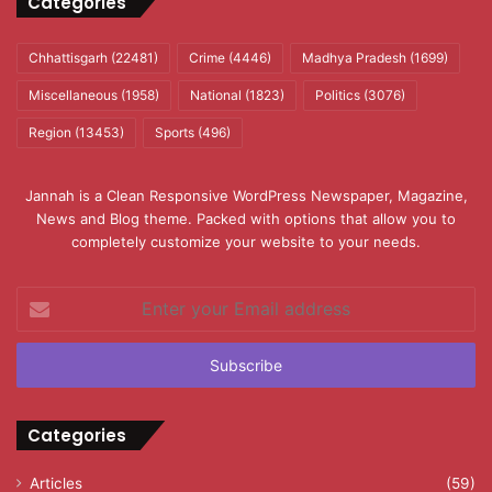
Categories
Chhattisgarh
(22481)
Crime
(4446)
Madhya Pradesh
(1699)
Miscellaneous
(1958)
National
(1823)
Politics
(3076)
Region
(13453)
Sports
(496)
Jannah is a Clean Responsive WordPress Newspaper, Magazine,
News and Blog theme. Packed with options that allow you to
completely customize your website to your needs.
Enter
your
Email
address
Categories
Articles
(59)