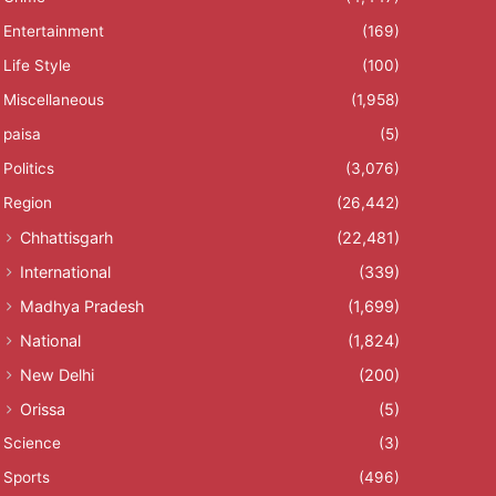
Entertainment
(169)
Life Style
(100)
Miscellaneous
(1,958)
paisa
(5)
Politics
(3,076)
Region
(26,442)
Chhattisgarh
(22,481)
International
(339)
Madhya Pradesh
(1,699)
National
(1,824)
New Delhi
(200)
Orissa
(5)
Science
(3)
Sports
(496)