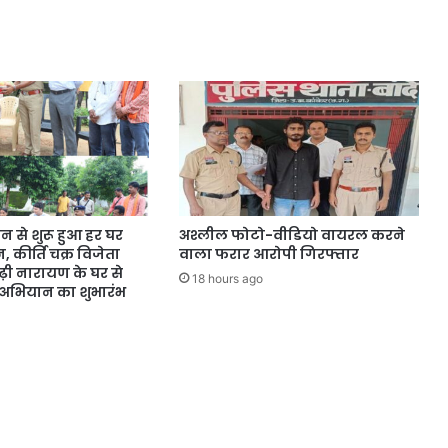
न से शुरू हुआ हर घर
अश्लील फोटो-वीडियो वायरल करने
 कीर्ति चक्र विजेता
वाला फरार आरोपी गिरफ्तार
़ी नारायण के घर से
18 hours ago
ति अभियान का शुभारंभ