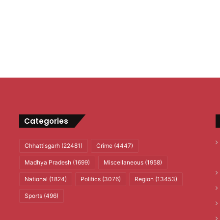
Categories
Chhattisgarh
(22481)
Crime
(4447)
Madhya Pradesh
(1699)
Miscellaneous
(1958)
National
(1824)
Politics
(3076)
Region
(13453)
Sports
(496)