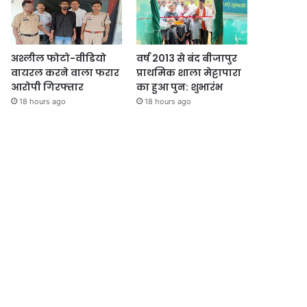
अश्लील फोटो-वीडियो
वर्ष 2013 से बंद बीजापुर
वायरल करने वाला फरार
प्राथमिक शाला मेट्टापारा
आरोपी गिरफ्तार
का हुआ पुन: शुभारंभ
18 hours ago
18 hours ago