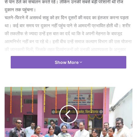
से पान ठेले का संचालन करते रहे। लेकिन उनकी सबसे बड़ी परेशानी थी रोज
दुकान तक पहुंचना।
चलने-फिरने में असमर्थ साहू को हर दिन दूसरों की मदद का इंतजार करना पड़ता
था। कई बार समय पर दुकान नहीं पहुंच पाने से आमदनी प्रभावित होती थी। शरीर
की तकलीफ से ज्यादा उन्हें इस बात का दर्द था कि वे अपनी मेहनत के बावजूद
आत्मनिर्भर नहीं बन पा रहे थे। इसी बीच उन्हें समाज कल्याण विभाग की उस योजना
की जानकारी मिली, जिसके तहत दिव्यांगजनों को उनकी आवश्यकता के अनुसार
सहायक उपकरण उपलब्ध कराए जाते हैं। उम्मीद की एक नई किरण लेकर उन्होंने
Show More
समाज कल्याण विभाग से संपर्क किया।
31 मई 2026 को सुशासन तिहार के अंतर्गत झाड़ूराम देवांगन स्कूल मैदान, दुर्ग में
आयोजित जिला स्तरीय समाधान शिविर में उनके जीवन का सबसे भावुक और
यादगार पल आया। मुख्यमंत्री विष्णु देव साय और शिक्षा मंत्री गजेन्द्र यादव ने
अपने हाथों से उन्हें बैटरी चलित ट्रायसायकल प्रदान की। मुख्यमंत्री साय के हाथों
से ट्रायसायकल मिलते ही श्री तोपसिंग साहू की आंखें खुशी से नम हो उठीं। वर्षों से
जिस परेशानी को वे अपनी किस्मत मान चुके थे, उसका समाधान अब उनके सामने
था। उनके चेहरे की मुस्कान बता रही थी कि यह सिर्फ एक ट्रायसायकल नहीं,
बल्कि सम्मान के साथ जीने की नई ताकत है। अब श्री साहू बिना किसी सहारे के
अपनी दुकान तक पहुंचते हैं। उनके काम में नियमितता आई है और आत्मविश्वास भी