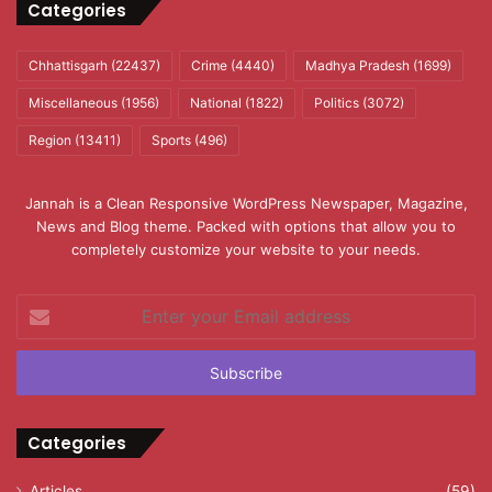
Categories
Chhattisgarh
(22437)
Crime
(4440)
Madhya Pradesh
(1699)
Miscellaneous
(1956)
National
(1822)
Politics
(3072)
Region
(13411)
Sports
(496)
Jannah is a Clean Responsive WordPress Newspaper, Magazine,
News and Blog theme. Packed with options that allow you to
completely customize your website to your needs.
Enter
your
Email
address
Categories
Articles
(59)