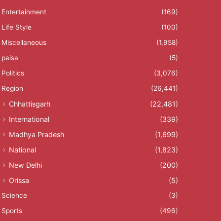
Entertainment
(169)
Life Style
(100)
Miscellaneous
(1,958)
paisa
(5)
Politics
(3,076)
Region
(26,441)
Chhattisgarh
(22,481)
International
(339)
Madhya Pradesh
(1,699)
National
(1,823)
New Delhi
(200)
Orissa
(5)
Science
(3)
Sports
(496)