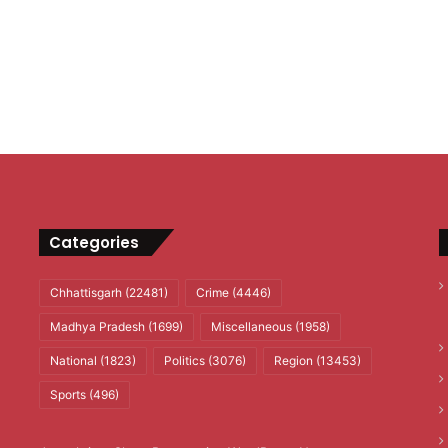
Categories
Chhattisgarh
(22481)
Crime
(4446)
Madhya Pradesh
(1699)
Miscellaneous
(1958)
National
(1823)
Politics
(3076)
Region
(13453)
Sports
(496)