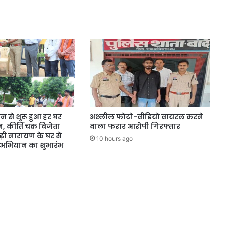
न से शुरू हुआ हर घर
अश्लील फोटो-वीडियो वायरल करने
 कीर्ति चक्र विजेता
वाला फरार आरोपी गिरफ्तार
़ी नारायण के घर से
10 hours ago
ति अभियान का शुभारंभ