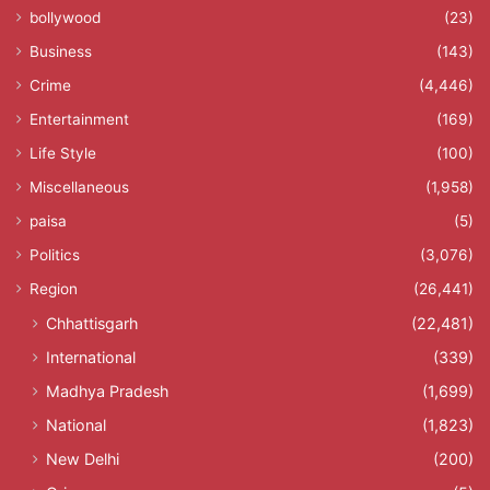
bollywood
(23)
Business
(143)
Crime
(4,446)
Entertainment
(169)
Life Style
(100)
Miscellaneous
(1,958)
paisa
(5)
Politics
(3,076)
Region
(26,441)
Chhattisgarh
(22,481)
International
(339)
Madhya Pradesh
(1,699)
National
(1,823)
New Delhi
(200)