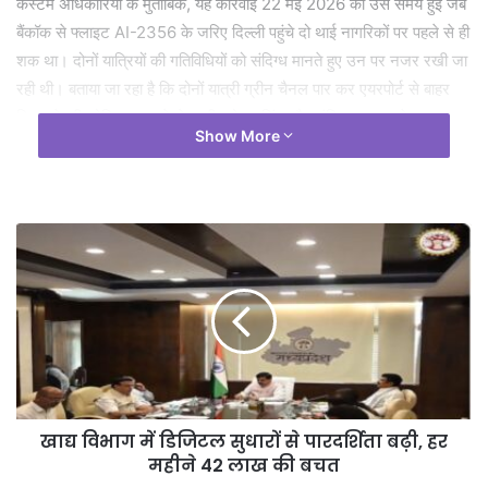
कस्टम अधिकारियों के मुताबिक, यह कार्रवाई 22 मई 2026 को उस समय हुई जब
बैंकॉक से फ्लाइट AI-2356 के जरिए दिल्ली पहुंचे दो थाई नागरिकों पर पहले से ही
शक था। दोनों यात्रियों की गतिविधियों को संदिग्ध मानते हुए उन पर नजर रखी जा
रही थी। बताया जा रहा है कि दोनों यात्री ग्रीन चैनल पार कर एयरपोर्ट से बाहर
निकलने की कोशिश कर रहे थे, तभी प्रोफाइलिंग और संदिग्ध व्यवहार के आधार पर
Show More
कस्टम अधिकारियों ने उन्हें रोक लिया। इसके बाद उनकी विस्तृत जांच की गई,
जिसमें बड़ी मात्रा में हाइड्रोपोनिक गांजा बरामद हुआ। यह हाइड्रोपोनिक गांजा हाल
के समय में सबसे महंगी और हाई-ग्रेड ड्रग्स में गिना जाता है।
जांच के दौरान अधिकारियों ने दोनों यात्रियों के बैग की तलाशी ली, जिसमें कुल 6
वैक्यूम-सील पैकेट बरामद हुए। इनमें हाइड्रोपोनिक वीड को बेहद चालाकी से
छिपाकर लाया जा रहा था। कस्टम विभाग के अनुसार, एक यात्री के बैग से 29
किलोग्राम गांजा बरामद हुआ, जबकि दूसरे यात्री के सामान से 19 किलोग्राम
मिला। कुल मिलाकर 47.805 किलोग्राम ड्रग्स जब्त की गई है।
अंतरराष्ट्रीय बाजार में हाइड्रोपोनिक गांजा की कीमत 48 करोड़ रुपये आंकी गई
है। फिलहाल दोनों विदेशी नागरिकों को हिरासत में लेकर पूछताछ की जा रही है।
खाद्य विभाग में डिजिटल सुधारों से पारदर्शिता बढ़ी, हर
कस्टम विभाग यह पता लगाने की कोशिश कर रहा है कि दिल्ली में इस खेप को किसे
महीने 42 लाख की बचत
डिलीवर किया जाना था और इसके पीछे कौन सा अंतरराष्ट्रीय सिंडिकेट सक्रिय