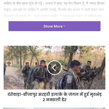
साहिल के बीच बहस शुरू हो गई। अजय ने कहा, यह मेरा चिकन है, मैं ज्यादा हिस्सा
रखूंगा, इस बात पर साहिल ने आपत्ति जताई, जिसके बाद अजय ने गाली देकर जान
से मारने की धमकी दी। गाली सुनकर साहिल ने अजय को रोकने की कोशिश की,
लेकिन अजय गुस्से में आगबबूला हो गया और उसने अपने पास रखी एक नुकीली
Show More
वस्तु से साहिल पर हमला कर दिया। अजय ने साहिल के बाएं कंधे के पास दो बार
वार किया, जिससे साहिल के बाएं बाजू में चोटें आईं और खून बहने लगा। हाथापाई के
दौरान अजय को भी चोटें आई। मां और पिता प्रेमचंद ने बीच-बचाव की कोशिश की,
लेकिन तब तक अजय मौके से भाग निकला। पुलिस ने अजय मिरी के खिलाफ
मारपीट, जान से मारने की धमकी और गंभीर चोट पहुंचाने के आरोप में मामला दर्ज
कर उसकी खोजबीन में जुट गई है।
दंतेवाड़ा-बीजापुर सरहदी इलाके के जंगल में हुई मुठभेड़
2 नक्सली ढेर