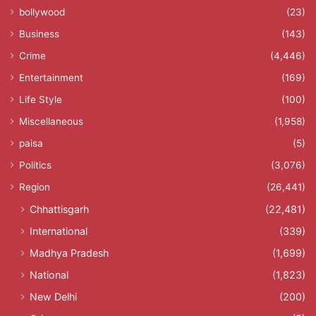
bollywood
(23)
Business
(143)
Crime
(4,446)
Entertainment
(169)
Life Style
(100)
Miscellaneous
(1,958)
paisa
(5)
Politics
(3,076)
Region
(26,441)
Chhattisgarh
(22,481)
International
(339)
Madhya Pradesh
(1,699)
National
(1,823)
New Delhi
(200)