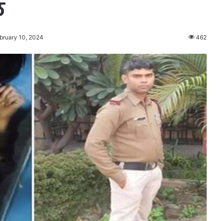
ल
bruary 10, 2024
462