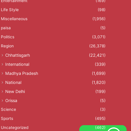
Entertainment
(169)
Life Style
(98)
Miscellaneous
(1,956)
paisa
(5)
Politics
(3,071)
Region
(26,378)
Chhattisgarh
(22,421)
International
(339)
Madhya Pradesh
(1,699)
National
(1,820)
New Delhi
(199)
Orissa
(5)
Science
(3)
Sports
(495)
Uncategorized
(462)