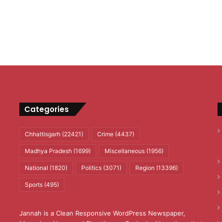
Categories
Chhattisgarh
(22421)
Crime
(4437)
Madhya Pradesh
(1699)
Miscellaneous
(1956)
National
(1820)
Politics
(3071)
Region
(13396)
Sports
(495)
Jannah is a Clean Responsive WordPress Newspaper,