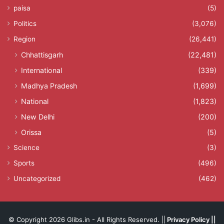
paisa
(5)
Politics
(3,076)
Region
(26,441)
Chhattisgarh
(22,481)
International
(339)
Madhya Pradesh
(1,699)
National
(1,823)
New Delhi
(200)
Orissa
(5)
Science
(3)
Sports
(496)
Uncategorized
(462)
© Copyright 2026 Glibs.in - All Rights Reserved. ||
Privacy Policy
||