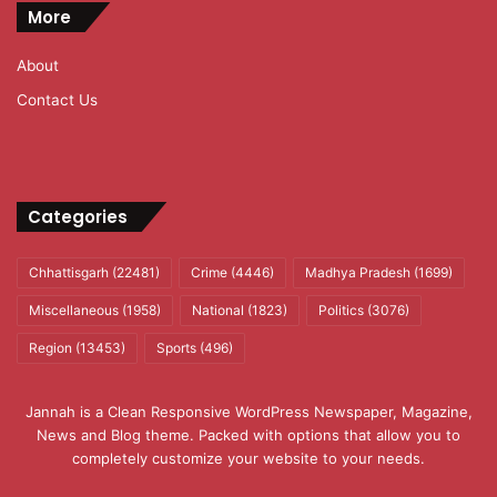
More
About
Contact Us
Categories
Chhattisgarh
(22481)
Crime
(4446)
Madhya Pradesh
(1699)
Miscellaneous
(1958)
National
(1823)
Politics
(3076)
Region
(13453)
Sports
(496)
Jannah is a Clean Responsive WordPress Newspaper, Magazine,
News and Blog theme. Packed with options that allow you to
completely customize your website to your needs.