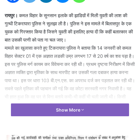
रायपुर।
कमल विहार के सुनसान इलाके की झाडिय़ों में मिली युवती की लाश की
गुत्थी टिकरापारा पुलिस ने सुलझा ली है। पुलिस ने इस मामले में बिलासपुर के एक
युवक को गिरफ्तार किया है जिसने युवती की इसलिए हत्या दी कि कहीं बलात्कार की
बात उसकी पत्नी को पता ना चल जाए।
मामले का खुलासा करते हुए टिकरापारा पुलिस ने बताया कि 14 जनवरी को कमल
विहार सेक्टर 01 में एक अज्ञात लडकी उम्र लगभग 17 से 20 वर्ष का शव पड़ा है।
इस पर पुलिस मर्ग कायम कर विवेचना कर रही थी। प्रथम दृष्टया निरीक्षण में किसी
अज्ञात व्यक्ति द्वारा मृतिका के साथ मारपीट कर उसकी गला दबाकर हत्या करना
पाया था। इस पर धारा 103 बी.एन.एस. का अपराध दर्ज कर पड़ताल कर रही थी।
सबसे पहले मृतिका की पहचान की गई कि वह कोटा सरस्वती नगर निवासी है। यह
भी ज्ञात हुआ कि वह घर से बिना बताये कभी-भी कहीं भी चली जाती थी। किसी
प्रकार का मोबाईल फोन भी अपने पास नहीं रखती थी। माता-पिता को भी यह ज्ञात
Show More
नहीं था कि वह कब घर से गई थी। अत: मृतिका के घर कोटा तथा घटना स्थल
कमल विहार को आधार बनाकर पूरे शहर को 05 क्षेत्रों कमल विहार, कोटा, रेलवे
स्टेशन, बस स्टैण्ड एवं मध्य भाग में विभाजित कर क्राईम ब्रांच की कुल 10 टीमें
सी.सी.टी.व्ही. फुटेज के आधार पर मृतिका को 13 जनवरी को पहली बार लोकेट