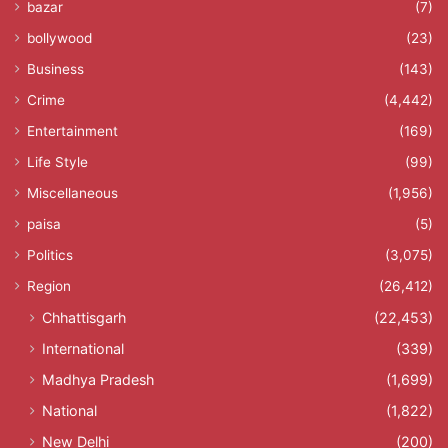
bazar
(7)
bollywood
(23)
Business
(143)
Crime
(4,442)
Entertainment
(169)
Life Style
(99)
Miscellaneous
(1,956)
paisa
(5)
Politics
(3,075)
Region
(26,412)
Chhattisgarh
(22,453)
International
(339)
Madhya Pradesh
(1,699)
National
(1,822)
New Delhi
(200)