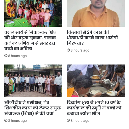
धरोहर आज भी भारतीय कला, संस्कृति और स्थापत्य परंपरा की गौरवशाली कहानी
को जीवंत रूप में प्रस्तुत करती है।
कैसे पहुंचे नारायणपाल मंदिर
नारायणपाल मंदिर तक पहुंचना आसान है। यह स्थल जगदलपुर से लगभग 35 से
क्सल साये से निकलकर शिक्षा
किसानों से 24 लाख की
40 किलोमीटर की दूरी पर स्थित है और सड़क मार्ग से अच्छी तरह जुड़ा हुआ है।
की ओर बढ़ता सुकमा, पालक
धोखाधड़ी करने वाला आरोपी
जगदलपुर से टैक्सी, निजी वाहन अथवा स्थानीय परिवहन के माध्यम से यहां पहुंचा
कनेक्ट अभियान से संवर रहा
गिरफ्तार
बच्चों का भविष्य
जा सकता है। निकटतम रेलवे स्टेशन जगदलपुर रेलवे स्टेशन है, जबकि निकटतम
8 hours ago
8 hours ago
हवाई अड्डा जगदलपुर एयरपोर्ट है, जहां से सड़क मार्ग द्वारा मंदिर तक पहुंचा जा
सकता है।
सीजीटीए ने प्रमोशन, गैर
दिव्यांग भृत्य ने अपने 10 वर्ष के
शिक्षकीय कार्यों को लेकर संयुक्त
कार्यकाल की स्मृति में बच्चों को
संचालक (शिक्षा) से की चर्चा
कराया न्योता भोज
8 hours ago
8 hours ago