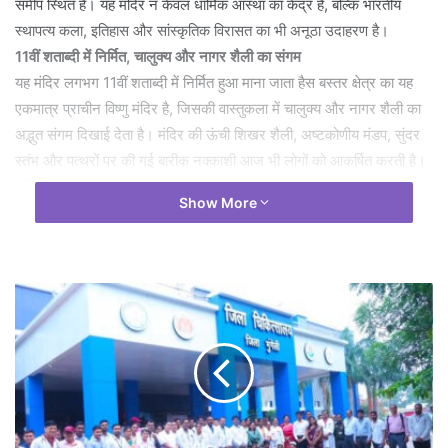
समीप स्थित है। यह मंदिर न केवल धार्मिक आस्था का केंद्र है, बल्कि भारतीय
स्थापत्य कला, इतिहास और सांस्कृतिक विरासत का भी अनूठा उदाहरण है।
11वीं शताब्दी में निर्मित, चालुक्य और नागर शैली का संगम
यह मंदिर लगभग 11वीं शताब्दी में निर्मित हुआ माना जाता हैस बस्तर क्षेत्र का यह
एकमात्र प्राचीन विष्णु मंदिर है, जिसकी वास्तुकला में चालुक्य और नागर शैली का
अद्भुत संगम दिखाई देता है। मंदिर की ऊंची शिखर शैली, अष्टकोणीय मंडप, सुंदर
स्तंभ और पत्थरों पर की गई बारीक नक्काशी आज भी लोगों को आकर्षित करती है।
मंदिर की दीवारों और प्रवेश द्वार पर उकेरी गई कलाकृतियां उस समय के शिल्पकारों
Show More
की उत्कृष्ट कला-कौशल को दर्शाती हैं। इतिहासकार इस मंदिर को खजुराहो
कालीन स्थापत्य परंपरा का समकालीन उदाहरण भी मानते हैं।
प्रकृति, आस्था और इतिहास का अद्भुत संगम
मंदिर का वातावरण शांत और आध्यात्मिक अनुभूति से भरपूर है। इंद्रावती और
नारंगी नदियों का संगम इस स्थल की सुंदरता को और मनमोहक बना देता है। सुबह
और शाम के समय मंदिर परिसर और नदी किनारे का दृश्य पर्यटकों को विशेष रूप से
आकर्षित करता है। यहां प्रकृति, आस्था और इतिहास का अद्भुत संगम देखने को
मिलता है। यही कारण है कि धार्मिक श्रद्धालुओं के साथ-साथ इतिहासकार,
वास्तुकला प्रेमी और फोटोग्राफी के शौकीन पर्यटक भी बड़ी संख्या में यहां पहुंचते
हैं।