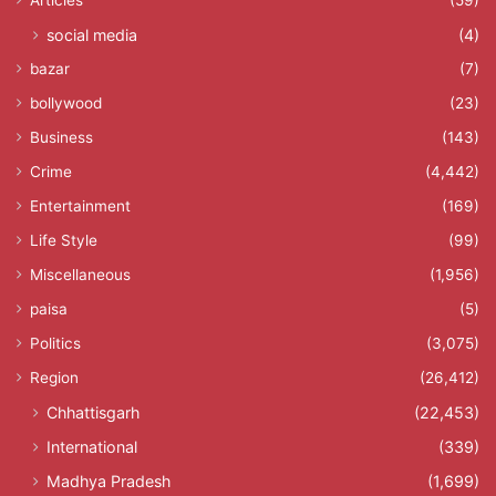
Articles
(59)
social media
(4)
bazar
(7)
bollywood
(23)
Business
(143)
Crime
(4,442)
Entertainment
(169)
Life Style
(99)
Miscellaneous
(1,956)
paisa
(5)
Politics
(3,075)
Region
(26,412)
Chhattisgarh
(22,453)
International
(339)
Madhya Pradesh
(1,699)