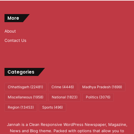
More
About
Contact Us
Categories
Chhattisgarh
(22481)
Crime
(4446)
Madhya Pradesh
(1699)
Miscellaneous
(1958)
National
(1823)
Politics
(3076)
Region
(13453)
Sports
(496)
Jannah is a Clean Responsive WordPress Newspaper, Magazine,
News and Blog theme. Packed with options that allow you to