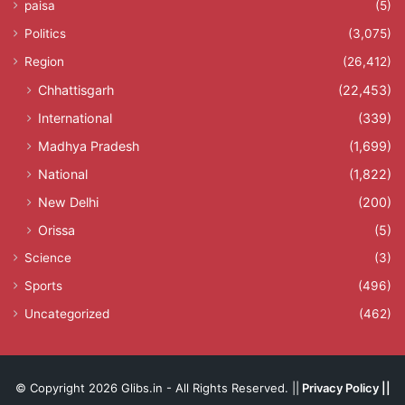
paisa
(5)
Politics
(3,075)
Region
(26,412)
Chhattisgarh
(22,453)
International
(339)
Madhya Pradesh
(1,699)
National
(1,822)
New Delhi
(200)
Orissa
(5)
Science
(3)
Sports
(496)
Uncategorized
(462)
© Copyright 2026 Glibs.in - All Rights Reserved. ||
Privacy Policy
||