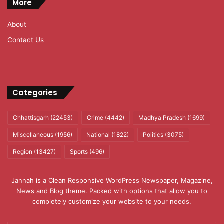
More
About
Contact Us
Categories
Chhattisgarh
(22453)
Crime
(4442)
Madhya Pradesh
(1699)
Miscellaneous
(1956)
National
(1822)
Politics
(3075)
Region
(13427)
Sports
(496)
Jannah is a Clean Responsive WordPress Newspaper, Magazine,
News and Blog theme. Packed with options that allow you to
completely customize your website to your needs.