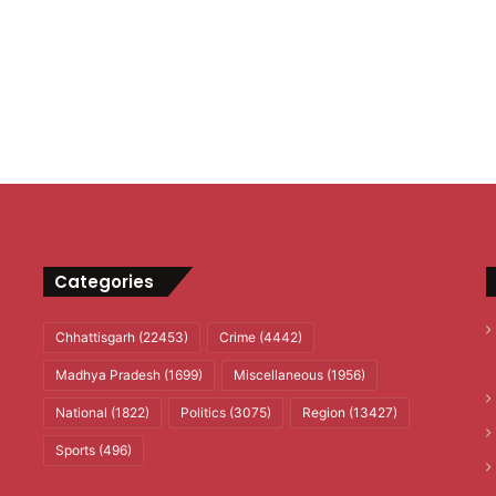
Categories
Chhattisgarh
(22453)
Crime
(4442)
Madhya Pradesh
(1699)
Miscellaneous
(1956)
National
(1822)
Politics
(3075)
Region
(13427)
Sports
(496)