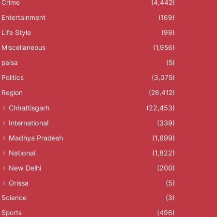
Crime
(4,442)
Entertainment
(169)
Life Style
(99)
Miscellaneous
(1,956)
paisa
(5)
Politics
(3,075)
Region
(26,412)
Chhattisgarh
(22,453)
International
(339)
Madhya Pradesh
(1,699)
National
(1,822)
New Delhi
(200)
Orissa
(5)
Science
(3)
Sports
(496)