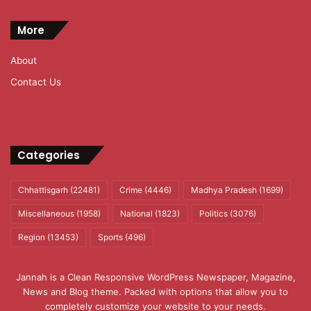
More
About
Contact Us
Categories
Chhattisgarh
(22481)
Crime
(4446)
Madhya Pradesh
(1699)
Miscellaneous
(1958)
National
(1823)
Politics
(3076)
Region
(13453)
Sports
(496)
Jannah is a Clean Responsive WordPress Newspaper, Magazine,
News and Blog theme. Packed with options that allow you to
completely customize your website to your needs.