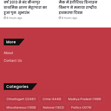
वर्ष 2013 से बंद बीजापुर
मैक में इंटीरियर डिजाइन
प्राथमिक शाला मेट्टापारा का
विभाग ने मनाया राष्ट्रीय
हुआ पुन: शुभारंभ
हथकरघा दिवस
8 hours ago
8 hours ago
More
About
Contact Us
Categories
Chhattisgarh
(22481)
Crime
(4446)
Madhya Pradesh
(1699)
Miscellaneous
(1958)
National
(1823)
Politics
(3076)