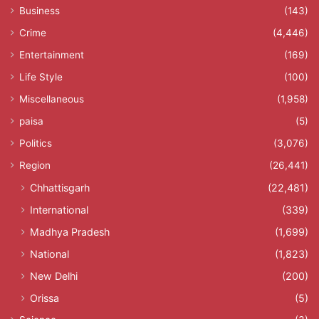
Business
(143)
Crime
(4,446)
Entertainment
(169)
Life Style
(100)
Miscellaneous
(1,958)
paisa
(5)
Politics
(3,076)
Region
(26,441)
Chhattisgarh
(22,481)
International
(339)
Madhya Pradesh
(1,699)
National
(1,823)
New Delhi
(200)
Orissa
(5)