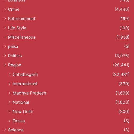
Business
(143)
Crime
(4,446)
Entertainment
(169)
Life Style
(100)
Miscellaneous
(1,958)
paisa
(5)
Politics
(3,076)
Region
(26,441)
Chhattisgarh
(22,481)
International
(339)
Madhya Pradesh
(1,699)
National
(1,823)
New Delhi
(200)
Orissa
(5)
Science
(3)