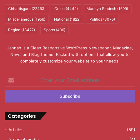
Chhattisgarh
(22453)
Crime
(4442)
Madhya Pradesh
(1699)
Miscellaneous
(1956)
National
(1822)
Politics
(3075)
Region
(13427)
Sports
(496)
Jannah is a Clean Responsive WordPress Newspaper, Magazine,
News and Blog theme. Packed with options that allow you to
completely customize your website to your needs.
Enter
your
Email
address
Categories
Articles
(59)
social media
(4)