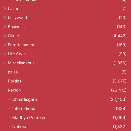
bazar
(7)
bollywood
(23)
Business
(143)
Crime
(4,442)
Entertainment
(169)
Life Style
(99)
Miscellaneous
(1,956)
paisa
(5)
Politics
(3,075)
Region
(26,412)
Chhattisgarh
(22,453)
International
(339)
Madhya Pradesh
(1,699)
National
(1,822)