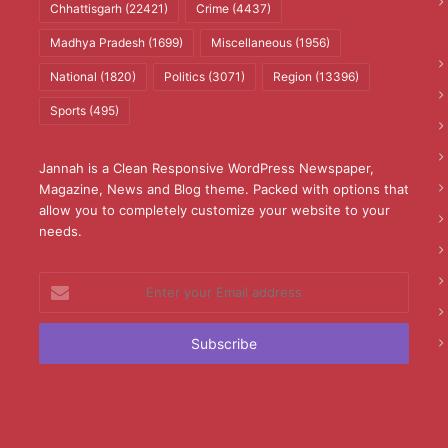
Chhattisgarh
(22421)
Crime
(4437)
Madhya Pradesh
(1699)
Miscellaneous
(1956)
National
(1820)
Politics
(3071)
Region
(13396)
Sports
(495)
Jannah is a Clean Responsive WordPress Newspaper,
Magazine, News and Blog theme. Packed with options that
allow you to completely customize your website to your
needs.
Enter
your
Email
address