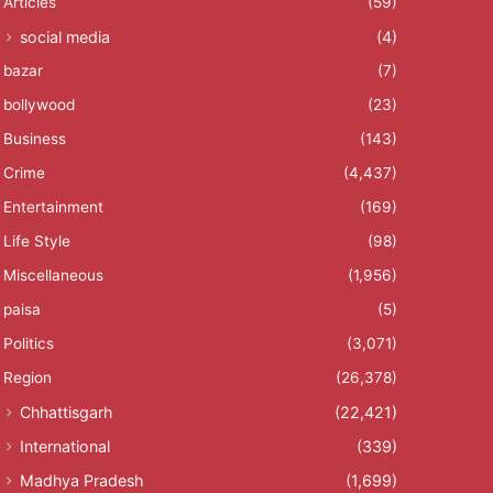
Articles
(59)
social media
(4)
bazar
(7)
bollywood
(23)
Business
(143)
Crime
(4,437)
Entertainment
(169)
Life Style
(98)
Miscellaneous
(1,956)
paisa
(5)
Politics
(3,071)
Region
(26,378)
Chhattisgarh
(22,421)
International
(339)
Madhya Pradesh
(1,699)