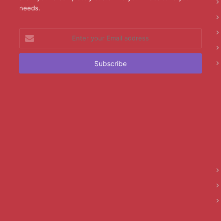
needs.
Enter
your
Email
address