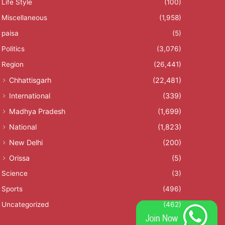
Life Style
(100)
Miscellaneous
(1,958)
paisa
(5)
Politics
(3,076)
Region
(26,441)
Chhattisgarh
(22,481)
International
(339)
Madhya Pradesh
(1,699)
National
(1,823)
New Delhi
(200)
Orissa
(5)
Science
(3)
Sports
(496)
Uncategorized
(462)