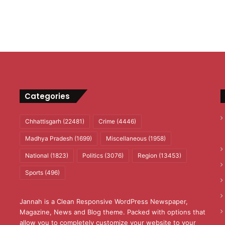
Categories
Chhattisgarh
(22481)
Crime
(4446)
Madhya Pradesh
(1699)
Miscellaneous
(1958)
National
(1823)
Politics
(3076)
Region
(13453)
Sports
(496)
Jannah is a Clean Responsive WordPress Newspaper,
Magazine, News and Blog theme. Packed with options that
allow you to completely customize your website to your