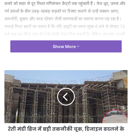
कचरे को शहर से दूर स्थित मणिकंचन केंद्रों तक पहुंचाती हैं। तेज धूप, उमस और
गर्म हवाओं के बीच उबड़-खाबड़ सड़कों पर रिक्शा चलाने से उन्हें चक्कर आना,
कमजोरी, बुखार और ब्लड प्रेशर जैसी समस्याओं का सामना करना पड़ रहा है।
सफाई मित्र बहनों का कहना है कि यदि ड्यूटी का समय सुबह 6 बजे से दोपहर 12
बजे तक कर दिया जाए तो उन्हें काफी राहत मिल सकती है, लेकिन अब तक उनकी
मांगों पर ध्यान नहीं दिया गया। नगर पालिका द्वारा उपलब्ध कराए गए रिक्शों की
Show More
मरम्मत का खर्च भी इन्हीं महिलाओं को अपने सीमित वेतन से उठाना पड़ता है। महज
8 हजार रुपए मासिक वेतन पाने वाली इन महिलाओं को कई बार रिक्शा खराब होने
पर अपनी जेब से हजारों रुपए खर्च करने पड़ते हैं। इस पूरे मामले ने यह सवाल खड़ा
कर दिया है कि क्या शहर को स्वच्छ रखने वाली इन महिलाओं के स्वास्थ्य और जीवन
की कोई कीमत नहीं है। हालांकि कलेक्टर विनय कुमार लंगेह ने कहा है कि सफाई
मित्र बहनों को राहत देने के लिए ड्यूटी समय में बदलाव पर विचार किया जाएगा।
रेती मंडी ब्रिज में बड़ी तकनीकी चूक, डिजाइन बदलने के