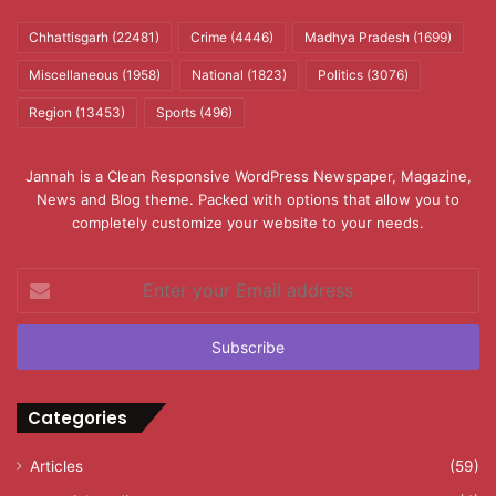
Chhattisgarh
(22481)
Crime
(4446)
Madhya Pradesh
(1699)
Miscellaneous
(1958)
National
(1823)
Politics
(3076)
Region
(13453)
Sports
(496)
Jannah is a Clean Responsive WordPress Newspaper, Magazine,
News and Blog theme. Packed with options that allow you to
completely customize your website to your needs.
Enter
your
Email
address
Categories
Articles
(59)