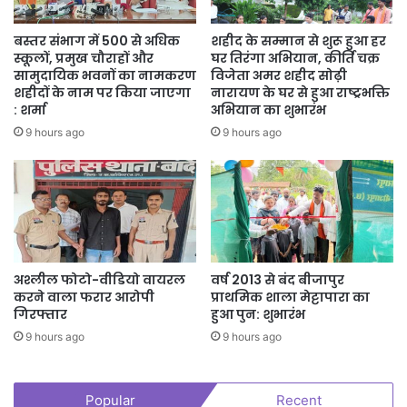
बस्तर संभाग में 500 से अधिक
शहीद के सम्मान से शुरू हुआ हर
स्कूलों, प्रमुख चौराहों और
घर तिरंगा अभियान, कीर्ति चक्र
सामुदायिक भवनों का नामकरण
विजेता अमर शहीद सोढ़ी
शहीदों के नाम पर किया जाएगा
नारायण के घर से हुआ राष्ट्रभक्ति
: शर्मा
अभियान का शुभारंभ
9 hours ago
9 hours ago
अश्लील फोटो-वीडियो वायरल
वर्ष 2013 से बंद बीजापुर
करने वाला फरार आरोपी
प्राथमिक शाला मेट्टापारा का
गिरफ्तार
हुआ पुन: शुभारंभ
9 hours ago
9 hours ago
Popular
Recent