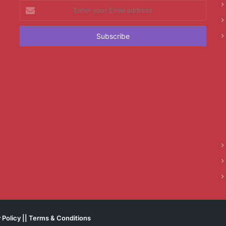
Enter
your
Email
address
 Policy
||
Terms & Conditions