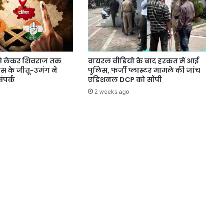
े लेकर शिवराज तक
वायरल वीडियो के बाद हरकत में आई
्रेस के जीतू-उमंग ने
पुलिस, फर्जी प्लास्टर मामले की जांच
ंपर्क
एडिशनल DCP को सौंपी
2 weeks ago