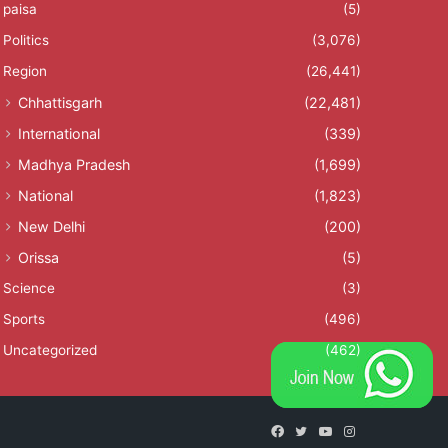
paisa
(5)
Politics
(3,076)
Region
(26,441)
Chhattisgarh
(22,481)
International
(339)
Madhya Pradesh
(1,699)
National
(1,823)
New Delhi
(200)
Orissa
(5)
Science
(3)
Sports
(496)
Uncategorized
(462)
Facebook
Twitter
YouTube
Instagram