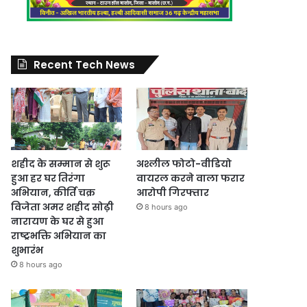
Recent Tech News
शहीद के सम्मान से शुरू
अश्लील फोटो-वीडियो
हुआ हर घर तिरंगा
वायरल करने वाला फरार
अभियान, कीर्ति चक्र
आरोपी गिरफ्तार
विजेता अमर शहीद सोढ़ी
8 hours ago
नारायण के घर से हुआ
राष्ट्रभक्ति अभियान का
शुभारंभ
8 hours ago