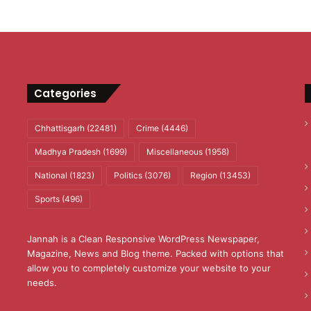
Categories
Chhattisgarh
(22481)
Crime
(4446)
Madhya Pradesh
(1699)
Miscellaneous
(1958)
National
(1823)
Politics
(3076)
Region
(13453)
Sports
(496)
Jannah is a Clean Responsive WordPress Newspaper,
Magazine, News and Blog theme. Packed with options that
allow you to completely customize your website to your
needs.