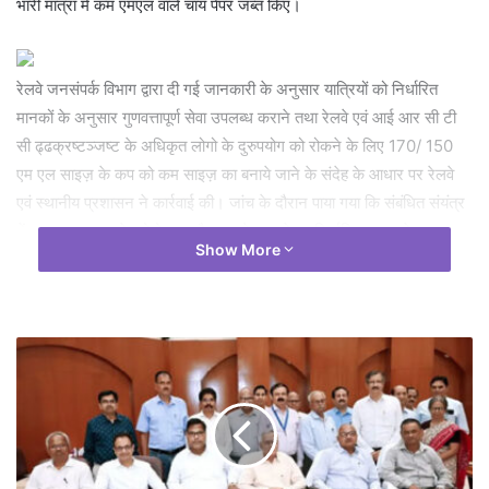
भारी मात्रा में कम एमएल वाले चाय पेपर जब्त किए।
रेलवे जनसंपर्क विभाग द्वारा दी गई जानकारी के अनुसार यात्रियों को निर्धारित
मानकों के अनुसार गुणवत्तापूर्ण सेवा उपलब्ध कराने तथा रेलवे एवं आई आर सी टी
सी ढ्ढक्रष्टञ्जष्ट के अधिकृत लोगो के दुरुपयोग को रोकने के लिए 170/ 150
एम एल साइज़ के कप को कम साइज़ का बनाये जाने के संदेह के आधार पर रेलवे
एवं स्थानीय प्रशासन ने कार्रवाई की। जांच के दौरान पाया गया कि संबंधित संयंत्र
में ढ्ढक्रष्टञ्जष्ट के लोगो का अवैध उपयोग करते हुए निर्धारित क्षमता से कम
Show More
साइज के कप तैयार किए जा रहे थे।
वरिष्ठ मंडल वाणिज्य प्रबंधक श्री अवधेश कुमार त्रिवेदी ने रायपुर स्टेशन पर
स्टाल में चाय के उपयोग में आने वाले कप की क्षमता पर संदेह होने पर जांच की उसमे
पता चला की रवि ट्रेडिंग नर्मदापारा से कप स्टेशन पर सप्लाई होते थे उससे पूछताछ
की गई। उन्होंने गुढिय़ारी स्थित आदित्य पेपर फर्म से ढ्ढक्रष्टञ्जष्ट के लोगो के
चाय के कप खरीदना बताया। आदित्य पेपर फर्म के संचालक से एसडीएम रायपुर नंद
कुमार चौबे, नापतोल विभाग के निरीक्षक जीवंत सिंह कंवर ने पूछताछ की रायपुर रेल