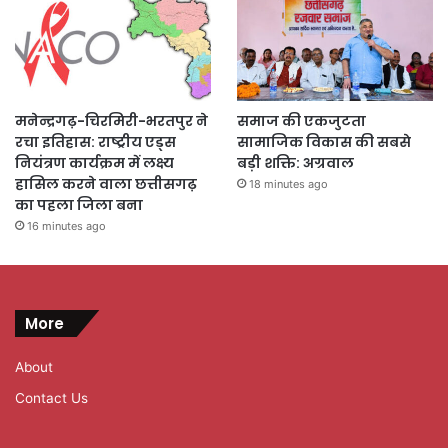
मनेन्द्रगढ़-चिरमिरी-भरतपुर ने
समाज की एकजुटता
रचा इतिहास: राष्ट्रीय एड्स
सामाजिक विकास की सबसे
नियंत्रण कार्यक्रम में लक्ष्य
बड़ी शक्ति: अग्रवाल
हासिल करने वाला छत्तीसगढ़
18 minutes ago
का पहला जिला बना
16 minutes ago
More
About
Contact Us