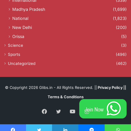
International
(339)
Madhya Pradesh
(1,699)
National
(1,823)
New Delhi
(200)
Orissa
(5)
Science
(3)
Sports
(496)
Uncategorized
(462)
© Copyright 2026 Glibs.in - All Rights Reserved. ||
Privacy Policy
||
Terms & Conditions
Facebook
Twitter
YouTube
Instagram