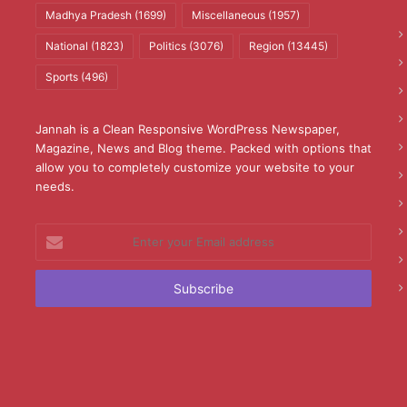
Madhya Pradesh
(1699)
Miscellaneous
(1957)
National
(1823)
Politics
(3076)
Region
(13445)
Sports
(496)
Jannah is a Clean Responsive WordPress Newspaper,
Magazine, News and Blog theme. Packed with options that
allow you to completely customize your website to your
needs.
Enter
your
Email
address