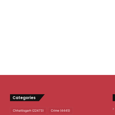
Categories
Chhattisgarh
(22473)
Crime
(4445)