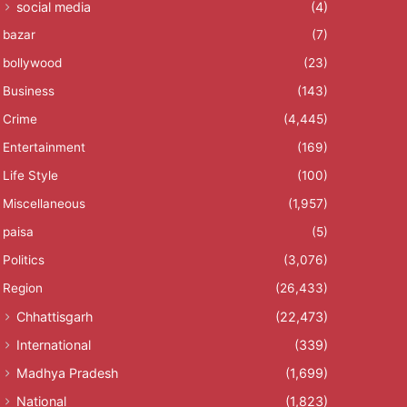
social media
(4)
bazar
(7)
bollywood
(23)
Business
(143)
Crime
(4,445)
Entertainment
(169)
Life Style
(100)
Miscellaneous
(1,957)
paisa
(5)
Politics
(3,076)
Region
(26,433)
Chhattisgarh
(22,473)
International
(339)
Madhya Pradesh
(1,699)
National
(1,823)