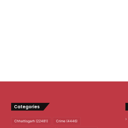
Categories
Chhattisgarh
(22481)
Crime
(4446)