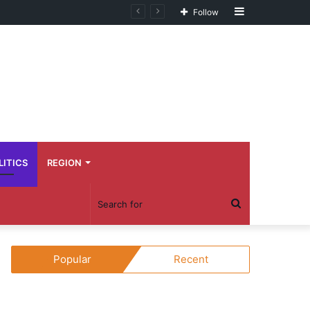
Sidebar
Follow
LITICS
REGION
Search
for
Popular
Recent