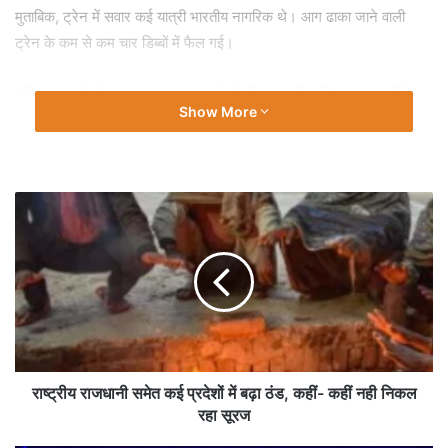
मुताबिक, ट्रेन में सवार कई यात्री भारतीय नागरिक थे। आग ढाका जाने वाली
ट्रेन के कम से कम चार डिब्बों में फैल गई।
पुलिस हताहतों और नुकसान का पता लगाने के लिए तलाशी अभियान चला रही है।
Show More
पुलिस को आशंका है कि डिब्बों के अंदर कई और लोग फंसे हो सकते हैं। आपको बता
दें कि यह ट्रेन ढाका को बांग्लादेश के सबसे महत्वपूर्ण भूमि बंदरगाह बेनापोल से
जोड़ती है।
बांग्लादेश में रविवार को होने वाले महत्वपूर्ण संसदीय चुनावों से पहले हिंसा ने चुनाव को
प्रभावित किया है। मुख्य विपक्षी बांग्लादेश नेशनलिस्ट पार्टी (बीएनपी) और उसके
सहयोगियों ने प्रधानमंत्री शेख हसीना के इस्तीफे और स्वतंत्र और निष्पक्ष चुनाव के
लिए कार्यवाहक सरकार के गठन की मांग करते हुए चुनाव प्रक्रिया का पूर्ण बहिष्कार
करने का आह्वान किया है।
Tags
ट्रेन में लगाई आग
राष्ट्रीय राजधानी समेत कई प्रदेशों में बढ़ा ठंड, कहीं- कहीं नही निकल
रहा सूरज