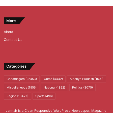
More
About
Contact Us
Categories
Chhattisgarh
(22453)
Crime
(4442)
Madhya Pradesh
(1699)
Miscellaneous
(1956)
National
(1822)
Politics
(3075)
Region
(13427)
Sports
(496)
Jannah is a Clean Responsive WordPress Newspaper, Magazine,