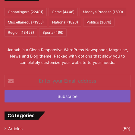
Chhattisgarh
(22481)
Crime
(4446)
Madhya Pradesh
(1699)
Miscellaneous
(1958)
National
(1823)
Politics
(3076)
Region
(13453)
Sports
(496)
Jannah is a Clean Responsive WordPress Newspaper, Magazine,
News and Blog theme. Packed with options that allow you to
completely customize your website to your needs.
Enter
your
Email
address
Categories
Articles
(59)