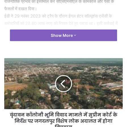
राजनीतिक प्रभाव का इस्तेमाल कर सीएसएमसीएल के कामकाज और पैसों के
फैसलों में दखल दिया।
ईडी ने 29 नवंबर 2023 को ट्रैप के दौरान ईगल हंटर सॉल्यूशंस एजेंसी के
कर्मचारियों को 28.80 लाख रुपए की रिश्वत देते हुए पकड़ा था। इसी कार्रवाई में
मिले सबूतों के आधार पर अनवर ढेबर को 23 फरवरी 2026 को गिरफ्तार किया
Show More
गया। अनवर ढेबर ने इस मामले में जमानत के लिए हाईकोर्ट में याचिका दायर की
थी। हाईकोर्ट ने कहा कि ऐसे मामलों में केवल इसलिए राहत नहीं दी जा सकती,
क्योंकि आरोपी प्रभावशाली है या सीधे तौर पर धन की वसूली उसके पास से नहीं हुई
है। जब मामला जनता के पैसे और सरकारी खजाने की लूट से जुड़ा हो, तो कोर्ट को
अलर्ट रहना चाहिए। ऐसे घोटाले न केवल देश के आर्थिक ढांचे को नुकसान पहुंचाते
हैं, बल्कि सरकारी व्यवस्था में जनता के विश्वास को भी चोट पहुंचाते हैं। कोर्ट ने ढेबर
को इस मामले का मुख्य साजिशकर्ता और फायदा लेने वाला बताया है।
वृंदावन कॉलोनी भूमि विवाद मामले में सुप्रीम कोर्ट के
निर्देश पर जगदलपुर विशेष लोक अदालत में होगा