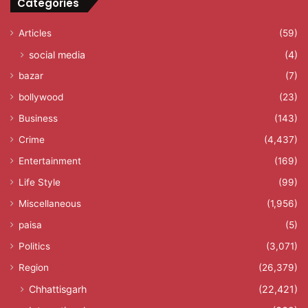
Categories
Articles
(59)
social media
(4)
bazar
(7)
bollywood
(23)
Business
(143)
Crime
(4,437)
Entertainment
(169)
Life Style
(99)
Miscellaneous
(1,956)
paisa
(5)
Politics
(3,071)
Region
(26,379)
Chhattisgarh
(22,421)