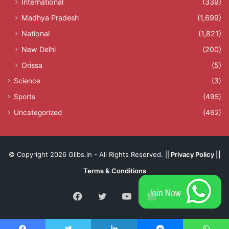
International
(339)
Madhya Pradesh
(1,699)
National
(1,821)
New Delhi
(200)
Orissa
(5)
Science
(3)
Sports
(495)
Uncategorized
(462)
© Copyright 2026 Glibs.in - All Rights Reserved. ||
Privacy Policy
||
Terms & Conditions
Facebook
Twitter
YouTube
Instagram