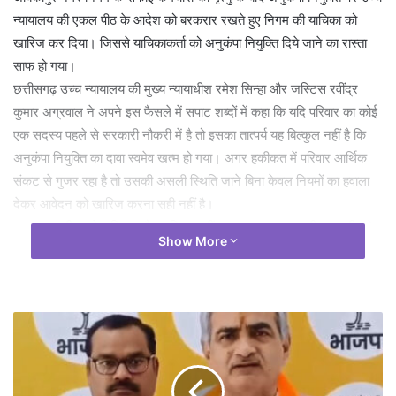
न्यायालय की एकल पीठ के आदेश को बरकरार रखते हुए निगम की याचिका को
खारिज कर दिया। जिससे याचिकाकर्ता को अनुकंपा नियुक्ति दिये जाने का रास्ता
साफ हो गया।
छत्तीसगढ़ उच्च न्यायालय की मुख्य न्यायाधीश रमेश सिन्हा और जस्टिस रवींद्र
कुमार अग्रवाल ने अपने इस फैसले में सपाट शब्दों में कहा कि यदि परिवार का कोई
एक सदस्य पहले से सरकारी नौकरी में है तो इसका तात्पर्य यह बिल्कुल नहीं है कि
अनुकंपा नियुक्ति का दावा स्वमेव खत्म हो गया। अगर हकीकत में परिवार आर्थिक
संकट से गुजर रहा है तो उसकी असली स्थिति जाने बिना केवल नियमों का हवाला
देकर आवेदन को खारिज करना सही नहीं है।
मुख्य न्यायाधीश रमेश सिन्हा और जस्टिस रवींद्र कुमार अग्रवाल की युगल पीठ ने
Show More
मंगलवार को इस मामले की सुनवाई की करते हुए अंबिकापुर नगर निगम की अपील
को खारिज कर दिया और सिंगल बेंच के पुराने आदेश को सही माना। पीठ ने कहा कि
सरकार की अनुकंपा नियुक्ति योजना का असली मकसद मृतक कर्मचारी के परिवार
को अचानक आए भारी आर्थिक संकट से बचाना है। अधिकारियों को इस उद्देश्य को
ध्यान में रखकर जमीनी और मानवीय फैसला लेना चाहिए।
यह पूरा मामला अंबिकापुर नगर निगम का है। याचिकाकर्ता के पिता वहां सफाई
कर्मचारी के पद पर काम करते थे। नौकरी के दरम्यान अचानक उनका निधन हो