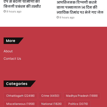
ऐप से बदली ग्रामीणों की
आपत्तिजनक टिप्पणी करने
बिजली प्रबंधन की तस्वीर
वाला पन्नालाल 14 दिन की
9 hours ago
न्यायिक रिमांड पर भेजे गए जेल
9 hours ago
More
About
Contact Us
Categories
Chhattisgarh
(22498)
Crime
(4450)
Madhya Pradesh
(1699)
Miscellaneous
(1958)
National
(1826)
Politics
(3076)