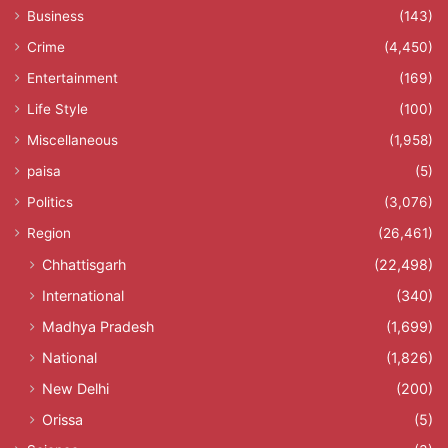
Business
(143)
Crime
(4,450)
Entertainment
(169)
Life Style
(100)
Miscellaneous
(1,958)
paisa
(5)
Politics
(3,076)
Region
(26,461)
Chhattisgarh
(22,498)
International
(340)
Madhya Pradesh
(1,699)
National
(1,826)
New Delhi
(200)
Orissa
(5)