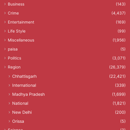
Business
(143)
Crime
(4,437)
Entertainment
(169)
Life Style
(99)
Miscellaneous
(1,956)
paisa
(5)
Politics
(3,071)
Region
(26,379)
Chhattisgarh
(22,421)
International
(339)
Madhya Pradesh
(1,699)
National
(1,821)
New Delhi
(200)
Orissa
(5)
Science
(3)