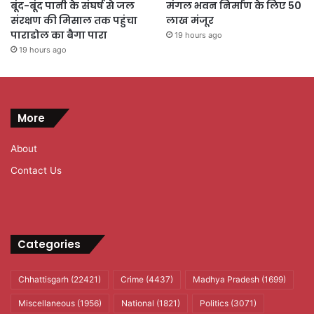
बूंद-बूंद पानी के संघर्ष से जल
मंगल भवन निर्माण के लिए 50
संरक्षण की मिसाल तक पहुंचा
लाख मंजूर
पाराडोल का बैगा पारा
19 hours ago
19 hours ago
More
About
Contact Us
Categories
Chhattisgarh
(22421)
Crime
(4437)
Madhya Pradesh
(1699)
Miscellaneous
(1956)
National
(1821)
Politics
(3071)