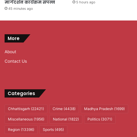
मार्गदर्शन कार्यक्रम संपन्न
5 hours ago
45 minutes ago
More
About
Contact Us
Categories
Chhattisgarh
(22421)
Crime
(4438)
Madhya Pradesh
(1699)
Miscellaneous
(1956)
National
(1822)
Politics
(3071)
Region
(13396)
Sports
(495)