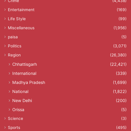
Crime
(4,438)
Entertainment
(169)
Life Style
(99)
Miscellaneous
(1,956)
paisa
(5)
Politics
(3,071)
Region
(26,380)
Chhattisgarh
(22,421)
International
(339)
Madhya Pradesh
(1,699)
National
(1,822)
New Delhi
(200)
Orissa
(5)
Science
(3)
Sports
(495)