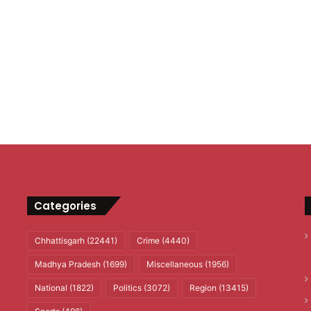
Categories
Chhattisgarh
(22441)
Crime
(4440)
Madhya Pradesh
(1699)
Miscellaneous
(1956)
National
(1822)
Politics
(3072)
Region
(13415)