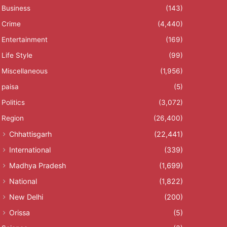
Business
(143)
Crime
(4,440)
Entertainment
(169)
Life Style
(99)
Miscellaneous
(1,956)
paisa
(5)
Politics
(3,072)
Region
(26,400)
Chhattisgarh
(22,441)
International
(339)
Madhya Pradesh
(1,699)
National
(1,822)
New Delhi
(200)
Orissa
(5)