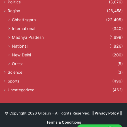
Politics
(3,076)
Region
(26,458)
Chhattisgarh
(22,495)
International
(340)
Madhya Pradesh
(1,699)
National
(1,826)
New Delhi
(200)
Orissa
(5)
Science
(3)
Sports
(496)
Uncategorized
(462)
© Copyright 2026 Glibs.in - All Rights Reserved. ||
Privacy Policy
||
Terms & Conditions