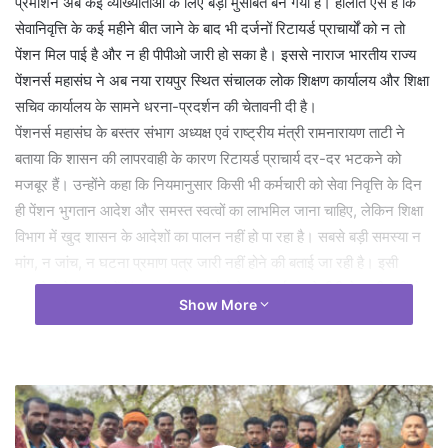
प्रमोशन अब कई व्याख्याताओं के लिए बड़ी मुसीबत बन गया है। हालात ऐसे हैं कि
सेवानिवृत्ति के कई महीने बीत जाने के बाद भी दर्जनों रिटायर्ड प्राचार्यों को न तो
पेंशन मिल पाई है और न ही पीपीओ जारी हो सका है। इससे नाराज भारतीय राज्य
पेंशनर्स महासंघ ने अब नया रायपुर स्थित संचालक लोक शिक्षण कार्यालय और शिक्षा
सचिव कार्यालय के सामने धरना-प्रदर्शन की चेतावनी दी है।
पेंशनर्स महासंघ के बस्तर संभाग अध्यक्ष एवं राष्ट्रीय मंत्री रामनारायण ताटी ने
बताया कि शासन की लापरवाही के कारण रिटायर्ड प्राचार्य दर-दर भटकने को
मजबूर हैं। उन्होंने कहा कि नियमानुसार किसी भी कर्मचारी को सेवा निवृत्ति के दिन
ही पेंशन भुगतान आदेश और समस्त स्वत्वों का लाभमिल जाना चाहिए, लेकिन शिक्षा
विभाग में खुद शासन के आदेशों का पालन नहीं हो पा रहा है। सबसे बड़ी समस्या न
मांग, न जांच, न घटना प्रमाण पत्र जारी नहीं होने की बताई जा रही है। इसी
दस्तावेज के अभाव में संयुक्त संचालक कोष लेखा कार्यालय से पीपीओ जारी नहीं हो
Show More
पा रहा।
पेंशनर्स महासंघ ने मांग की कि यदि 15 दिनों के भीतर लंबित प्रकरणों का निराकरण
नहीं हुआ तो नया रायपुर स्थित संचालक लोक शिक्षण कार्यालय और शिक्षा सचिव
कार्यालय के सामने धरना-प्रदर्शन किया जाएगा। मांग करने वालों में आर एन ताटी,
किशोर जाधव, अब्दुल सत्तार खान, शिव कुमार मिश्रा, रमापति दुबे, एल.एस. नाग,
पी एस. ठाकुर, बी एस नेताम, अनिता राज, करमजीत कौर, कविता बिजौलिया,