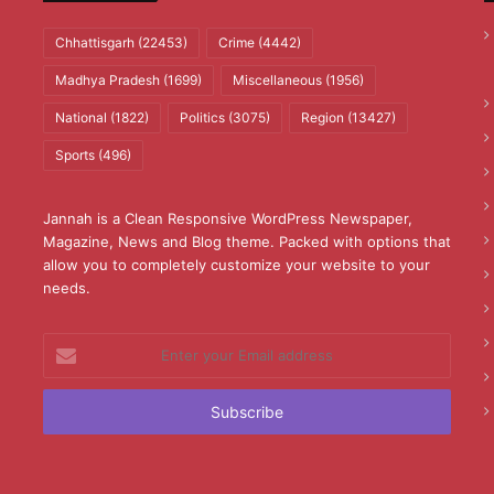
Chhattisgarh
(22453)
Crime
(4442)
Madhya Pradesh
(1699)
Miscellaneous
(1956)
National
(1822)
Politics
(3075)
Region
(13427)
Sports
(496)
Jannah is a Clean Responsive WordPress Newspaper,
Magazine, News and Blog theme. Packed with options that
allow you to completely customize your website to your
needs.
Enter
your
Email
address