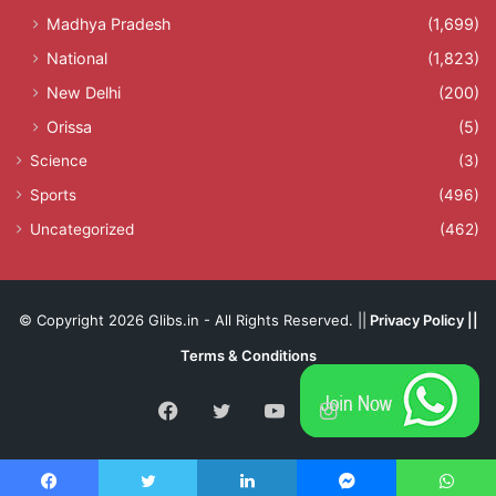
Madhya Pradesh
(1,699)
National
(1,823)
New Delhi
(200)
Orissa
(5)
Science
(3)
Sports
(496)
Uncategorized
(462)
© Copyright 2026 Glibs.in - All Rights Reserved. ||
Privacy Policy
||
Terms & Conditions
Facebook
Twitter
YouTube
Instagram