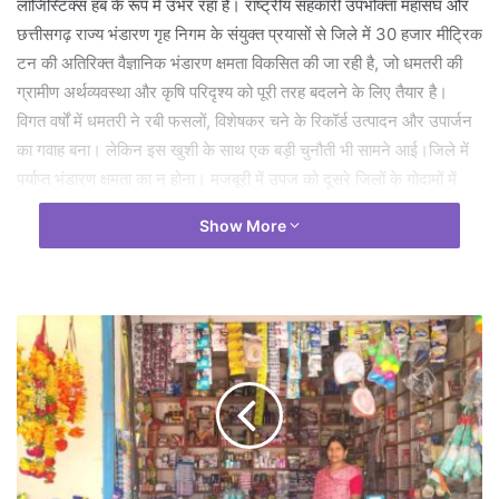
लॉजिस्टिक्स हब के रूप में उभर रहा है। राष्ट्रीय सहकारी उपभोक्ता महासंघ और
छत्तीसगढ़ राज्य भंडारण गृह निगम के संयुक्त प्रयासों से जिले में 30 हजार मीट्रिक
टन की अतिरिक्त वैज्ञानिक भंडारण क्षमता विकसित की जा रही है, जो धमतरी की
ग्रामीण अर्थव्यवस्था और कृषि परिदृश्य को पूरी तरह बदलने के लिए तैयार है।
विगत वर्षों में धमतरी ने रबी फसलों, विशेषकर चने के रिकॉर्ड उत्पादन और उपार्जन
का गवाह बना। लेकिन इस खुशी के साथ एक बड़ी चुनौती भी सामने आई।जिले में
पर्याप्त भंडारण क्षमता का न होना। मजबूरी में उपज को दूसरे जिलों के गोदामों में
भेजना पड़ा, जिससे न केवल परिवहन का खर्च बढ़ा, बल्कि प्रशासनिक और
Show More
सहकारी संस्थाओं पर भी भारी दबाव पड़ा। इसी चुनौती को अवसर में बदलते हुए
धमतरी प्रशासन ने जिले में ही स्थायी और आधुनिक भंडारण अधोसंरचना विकसित
करने की एक व्यापक कार्ययोजना पर काम शुरू किया।
विश्व की सबसे बड़ी अनाज भंडारण योजना का मिला संबल
केंद्र सरकार की महत्वाकांक्षी विश्व की सबसे बड़ी अनाज भंडारण योजना धमतरी के
लिए वरदान साबित हो रही है। इसके तहत जिले की चार प्राथमिक कृषि साख
सहकारी समितियों (पैक्स) का चयन किया गया है। जिसमे अंवरी, कोसमर्रा,
पोटियाडीह-आमदी और कोलियारी शामिल है। इन चारों समितियों में 2,500-
2,500 मीट्रिक टन क्षमता के आधुनिक गोदामों का निर्माण युद्ध स्तर पर जारी है।
इनके पूरा होते ही ग्रामीण स्तर पर ही 10 हजार मीट्रिक टन की अतिरिक्त भंडारण