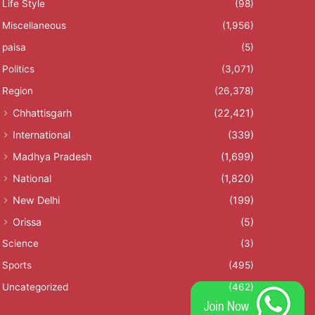
Life Style
(98)
Miscellaneous
(1,956)
paisa
(5)
Politics
(3,071)
Region
(26,378)
Chhattisgarh
(22,421)
International
(339)
Madhya Pradesh
(1,699)
National
(1,820)
New Delhi
(199)
Orissa
(5)
Science
(3)
Sports
(495)
Uncategorized
(462)