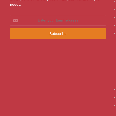
needs.
Enter
your
Email
address