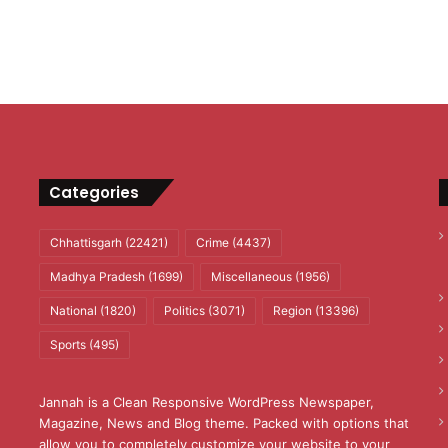
Categories
Chhattisgarh
(22421)
Crime
(4437)
Madhya Pradesh
(1699)
Miscellaneous
(1956)
National
(1820)
Politics
(3071)
Region
(13396)
Sports
(495)
Jannah is a Clean Responsive WordPress Newspaper,
Magazine, News and Blog theme. Packed with options that
allow you to completely customize your website to your