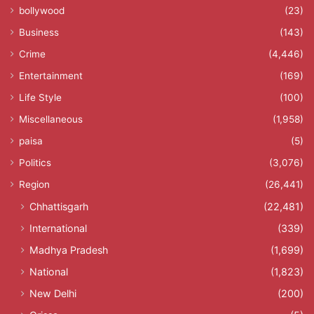
bollywood
(23)
Business
(143)
Crime
(4,446)
Entertainment
(169)
Life Style
(100)
Miscellaneous
(1,958)
paisa
(5)
Politics
(3,076)
Region
(26,441)
Chhattisgarh
(22,481)
International
(339)
Madhya Pradesh
(1,699)
National
(1,823)
New Delhi
(200)