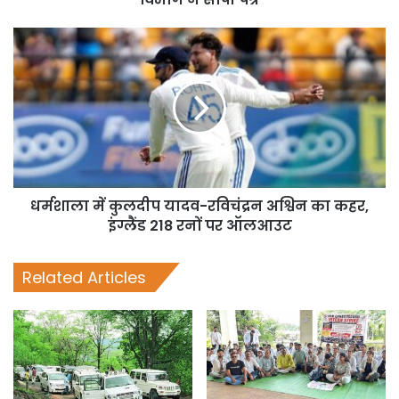
धर्मशाला में कुलदीप यादव-रव‍िचंद्रन अश्व‍िन का कहर,
इंग्लैंड 218 रनों पर ऑलआउट
Related Articles