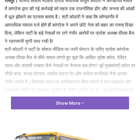
रायपुर।
भाजपा सोशल मीडिया प्रदेश संयोजक मितुल कोठारी ने कोण्डागाँव मामले
में कांग्रेस द्वारा की गई कार्रवाई को महज एक राजनीतिक ढोंग और जनता की आंखों
में धूल झोंकने का प्रयास बताया है। श्री कोठारी ने कहा कि कोण्डागाँव में
आपराधिक मामला दर्ज होते ही कांग्रेस ने अपने छोटे नेता को बाहर का रास्ता दिखा
दिया, लेकिन पार्टी के बड़े नेताओं पर लगे गंभीर आरोपों पर प्रदेश अध्यक्ष दीपक बैज
ने रहस्यमयी चुप्पी साध रखी है!
श्री कोठारी ने पार्टी के सोशल मीडिया पर जारी पोस्टर के जरिए प्रदेश कांग्रेस
अध्यक्ष दीपक बैज से सीधे सवाल दागते हुए पूछा कि आखिर भूपेश बघेल, देवेंद्र
यादव और कवासी लखमा जैसे नेताओं पर फैसला कब होगा? पूर्व मुख्यमंत्री बघेल पर
सीडी कांड, शराब घोटाला, महादेव सट्टा ऐप और कथित फर्जीवाड़े जैसे अत्यंत
गंभीर आरोप हैं। विधायक यादव पर बलौदाबाजार हिंसा मामले में दंगा भड़काने और
शासकीय संपत्ति को नुकसान पहुंचाने के संगीन आरोप दर्ज हैं। पूर्व मंत्री लखमा पर
छत्तीसगढ़ को आर्थिक रूप से खोखला करने वाले शराब घोटाले में संलिप्तता का
Show More
गंभीर आरोप है। छत्तीसगढ़ में अपराधों और घोटालों के आधार पर नेताओं को पार्टी
से बाहर निकालने का सिलसिला शुरू हो गया, तो पूरी-की-पूरी कांग्रेस पार्टी ही
खाली हो जाएगी।