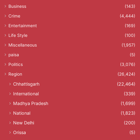
Business
(143)
Crime
(4,444)
Entertainment
(169)
Life Style
(100)
Miscellaneous
(1,957)
paisa
(5)
Politics
(3,076)
Region
(26,424)
Chhattisgarh
(22,464)
International
(339)
Madhya Pradesh
(1,699)
National
(1,823)
New Delhi
(200)
Orissa
(5)