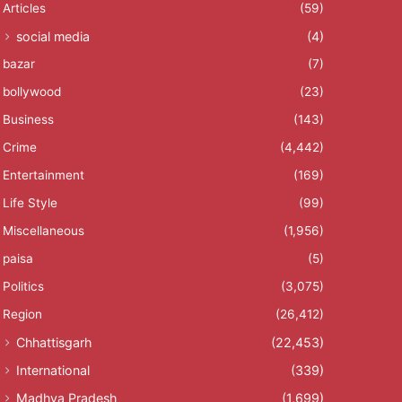
Articles
(59)
social media
(4)
bazar
(7)
bollywood
(23)
Business
(143)
Crime
(4,442)
Entertainment
(169)
Life Style
(99)
Miscellaneous
(1,956)
paisa
(5)
Politics
(3,075)
Region
(26,412)
Chhattisgarh
(22,453)
International
(339)
Madhya Pradesh
(1,699)