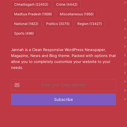
Chhattisgarh
(22453)
Crime
(4442)
Madhya Pradesh
(1699)
Miscellaneous
(1956)
National
(1822)
Politics
(3075)
Region
(13427)
Sports
(496)
Jannah is a Clean Responsive WordPress Newspaper,
Magazine, News and Blog theme. Packed with options that
allow you to completely customize your website to your
needs.
Enter
your
Email
address