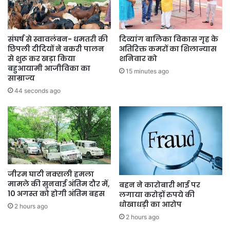
संघर्ष से स्वावलंबन- धमतरी की
दिव्यांग बालिका विकास गृह के
छिपली दीदियों ने बकरी पालन
अतिरिक्त कमरों का शिलान्यास
से शुरू कर खड़ा किया
शनिवार को
बहुआयामी आजीविका का
15 minutes ago
साम्राज्य
44 seconds ago
जीरम घाटी नक्सली हमला
मामले की सुनवाई अंतिम दौर में,
बहन ने कारोबारी भाई पर
10 अगस्त को होगी अंतिम बहस
लगाया करोड़ों रुपये की
धोखाधड़ी का आरोप
2 hours ago
2 hours ago