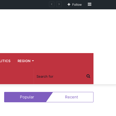
Sidebar
Follow
LITICS
REGION
Search
for
Popular
Recent