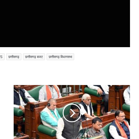
WS
छत्तीसगढ़
छत्तीसगढ़ बजट
छत्तीसगढ़ विधानसभा