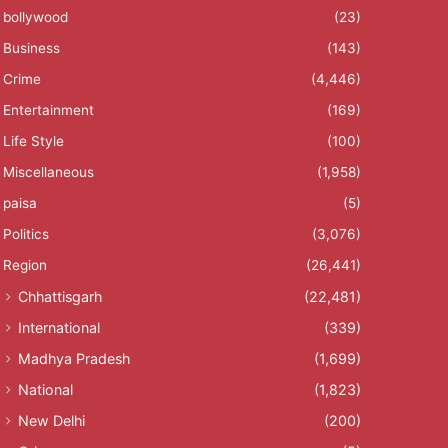
bollywood
(23)
Business
(143)
Crime
(4,446)
Entertainment
(169)
Life Style
(100)
Miscellaneous
(1,958)
paisa
(5)
Politics
(3,076)
Region
(26,441)
Chhattisgarh
(22,481)
International
(339)
Madhya Pradesh
(1,699)
National
(1,823)
New Delhi
(200)