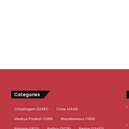
Categories
Chhattisgarh
(22481)
Crime
(4446)
Madhya Pradesh
(1699)
Miscellaneous
(1958)
National
(1823)
Politics
(3076)
Region
(13453)