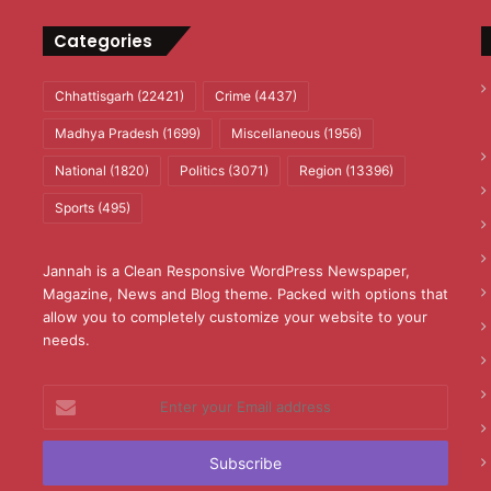
Categories
Chhattisgarh
(22421)
Crime
(4437)
Madhya Pradesh
(1699)
Miscellaneous
(1956)
National
(1820)
Politics
(3071)
Region
(13396)
Sports
(495)
Jannah is a Clean Responsive WordPress Newspaper,
Magazine, News and Blog theme. Packed with options that
allow you to completely customize your website to your
needs.
Enter
your
Email
address