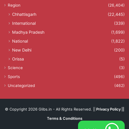
Region
(26,404)
Chhattisgarh
(22,445)
International
(339)
Madhya Pradesh
(1,699)
National
(1,822)
New Delhi
(200)
Orissa
(5)
Science
(3)
Sports
(496)
Uncategorized
(462)
© Copyright 2026 Glibs.in - All Rights Reserved. ||
Privacy Policy
||
Terms & Conditions