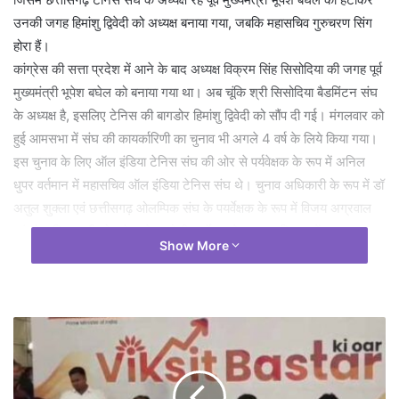
उनकी जगह हिमांशु द्विवेदी को अध्यक्ष बनाया गया, जबकि महासचिव गुरुचरण सिंग
होरा हैं।
कांग्रेस की सत्ता प्रदेश में आने के बाद अध्यक्ष विक्रम सिंह सिसोदिया की जगह पूर्व
मुख्यमंत्री भूपेश बघेल को बनाया गया था। अब चूंकि श्री सिसोदिया बैडमिंटन संघ
के अध्यक्ष है, इसलिए टेनिस की बागडोर हिमांशु द्विवेदी को सौंप दी गई। मंगलवार को
हुई आमसभा में संघ की कायर्कारिणी का चुनाव भी अगले 4 वर्ष के लिये किया गया।
इस चुनाव के लिए ऑल इंडिया टेनिस संघ की ओर से पर्यवेक्षक के रूप में अनिल
धुपर वर्तमान में महासचिव ऑल इंडिया टेनिस संघ थे। चुनाव अधिकारी के रूप में डॉ
अतुल शुक्ला एवं छत्तीसगढ़ ओलम्पिक संघ के पयर्वेक्षक के रूप में विजय अग्रवाल
एवं खेल विभाग की ओर से प्रवेश जोशी पयर्वेक्षक के रूप उपस्थित रहें।
Show More
संघ के अन्य पदाधिकारियों में वरिष्ठ उपाध्यक्ष अवतार सिंह जुनेजा, उपाध्यक्ष सुशील
बालानी, रूपेंद्र सिंह चौहान, जीएस बांबरा, राजेश पाटिल, नरेश गुप्ता निर्वाचित हुए।
कोषाध्यक्ष के पद पर एस बत्रा, सह सचिव के पद पर सुनील सुराना व तरणजीत सिंह
होरा और आनंद ठाकुर निर्वाचित हुए। वहीं कार्यकारिणी सदस्य के रूप में डॉ अजय
पाठक, प्रदीप माथानी, प्रकाश कलश, रणधीर सिंह विरदी, चरणजीत सिंग ओबेरॉय,
नेल्सन जतिन कुमार, जसप्रीत खनूजा, हेनरी सेंटियागो, मुकेश पिल्लै, गुरमीत सिंह
भाटिया और हरमीत सिंह होरा कार्यकारी सदस्य के रूप में निर्वाचित हुए।