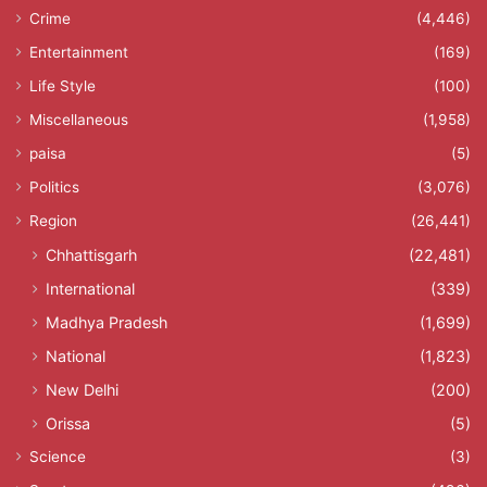
Crime
(4,446)
Entertainment
(169)
Life Style
(100)
Miscellaneous
(1,958)
paisa
(5)
Politics
(3,076)
Region
(26,441)
Chhattisgarh
(22,481)
International
(339)
Madhya Pradesh
(1,699)
National
(1,823)
New Delhi
(200)
Orissa
(5)
Science
(3)